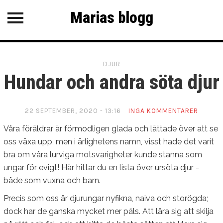
Marias blogg
Marias blogg
Övrigt
DJUR
KATEGORIER
Hundar och andra söta djur
Djur
SENASTE INLÄGG
22 SEPTEMBER, 2020 - 13:16
INGA KOMMENTARER
Våra föräldrar är förmodligen glada och lättade över att se
Hundar och andra söta djur
oss växa upp, men i ärlighetens namn, visst hade det varit
Livet är en balansakt
bra om våra lurviga motsvarigheter kunde stanna som
ungar för evigt! Här hittar du en lista över ursöta djur -
Vandrande tankar
både som vuxna och barn.
Hej världen!
Precis som oss är djurungar nyfikna, naiva och storögda;
dock har de ganska mycket mer päls. Att lära sig att skilja