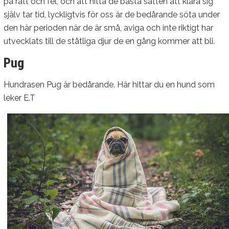
på rätt och fel, och att hitta de bästa sätten att klara sig
själv tar tid, lyckligtvis för oss är de bedårande söta under
den här perioden när de är små, aviga och inte riktigt har
utvecklats till de ståtliga djur de en gång kommer att bli.
Pug
Hundrasen Pug är bedårande. Här hittar du en hund som
leker E.T