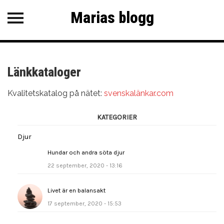
Marias blogg
Marias blogg
Övrigt
KATEGORIER
Länkkataloger
Djur
Kvalitetskatalog på nätet:
svenskalänkar.com
SENASTE INLÄGG
KATEGORIER
Hundar och andra söta djur
Djur
Livet är en balansakt
Hundar och andra söta djur
22 september, 2020 - 13:16
Vandrande tankar
Hej världen!
Livet är en balansakt
17 september, 2020 - 15:53